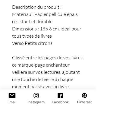
Description du produit :
Matériau : Papier pelliculé épais,
résistant et durable
Dimensions : 18 x 6 cm, idéal pour
tous types de livres
Verso Petits citrons
Glissé entre les pages de vos livres,
ce marque-page enchanteur
veillera sur vos lectures, ajoutant
une touche de féérie à chaque
moment passé avec un livre.
Offrez-vous un compagnon de
lecture unique et laissez la magie
Email
Instagram
Facebook
Pinterest
opérer à chaque ouverture de
page.
Pour toutes questions, n'hésitez