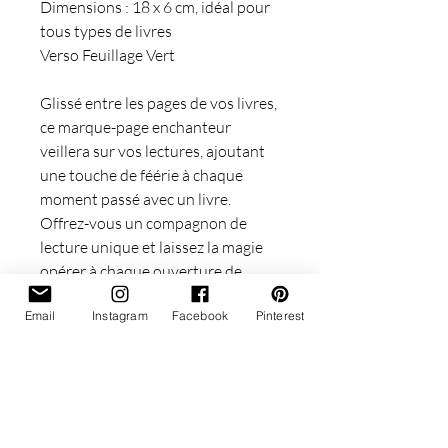
Dimensions : 18 x 6 cm, idéal pour
tous types de livres
Verso Feuillage Vert
Glissé entre les pages de vos livres,
ce marque-page enchanteur
veillera sur vos lectures, ajoutant
une touche de féérie à chaque
moment passé avec un livre.
Offrez-vous un compagnon de
lecture unique et laissez la magie
opérer à chaque ouverture de
page.
Email
Instagram
Facebook
Pinterest
Pour toutes questions, n'hésitez
pas à me contacter
★Vanessa★
★Les Moonettes★