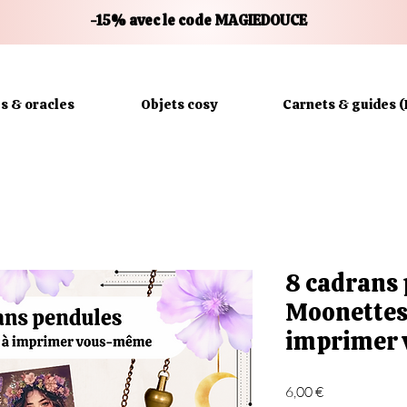
-15% avec le code MAGIEDOUCE
es & oracles
Objets cosy
Carnets & guides (
8 cadrans 
Moonettes 
imprimer 
Prix
6,00 €