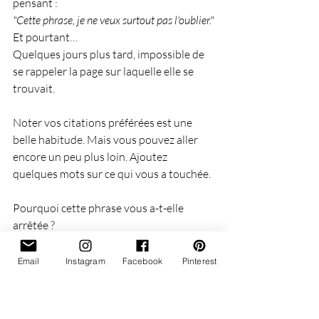
pensant :
"Cette phrase, je ne veux surtout pas l'oublier."
Et pourtant…
Quelques jours plus tard, impossible de 
se rappeler la page sur laquelle elle se 
trouvait.
Noter vos citations préférées est une 
belle habitude. Mais vous pouvez aller 
encore un peu plus loin. Ajoutez 
quelques mots sur ce qui vous a touchée.
Pourquoi cette phrase vous a-t-elle 
arrêtée ?
Que racontait-elle à ce moment-là de 
l'histoire ?
Email
Instagram
Facebook
Pinterest
À quelle émotion l'associez-vous 
aujourd'hui ?