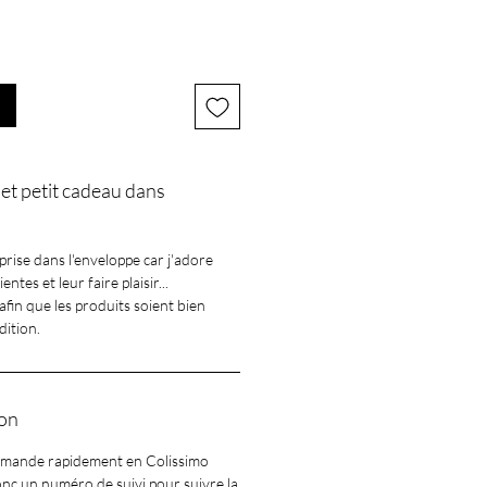
et petit cadeau dans
prise dans l'enveloppe car j'adore
ntes et leur faire plaisir...
afin que les produits soient bien
dition.
son
ommande rapidement en Colissimo
onc un numéro de suivi pour suivre la