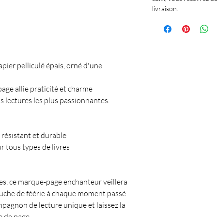
livraison.
ier pelliculé épais, orné d'une
ge allie praticité et charme
lectures les plus passionnantes.
, résistant et durable
r tous types de livres
vres, ce marque-page enchanteur veillera
touche de féérie à chaque moment passé
mpagnon de lecture unique et laissez la
 de page.