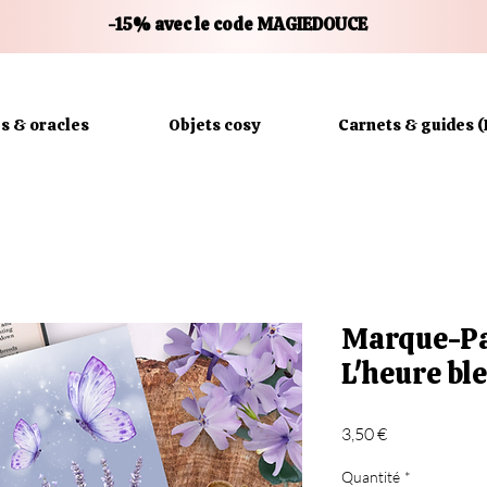
-15% avec le code MAGIEDOUCE
es & oracles
Objets cosy
Carnets & guides (
Marque-Pa
L'heure ble
Prix
3,50 €
Quantité
*