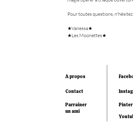
Pour toutes questions, n'hésitez
★Vanessa★
★Les Moonettes★
A propos
Faceb
Contact
Insta
Parrainer
Pinter
un ami
Youtu