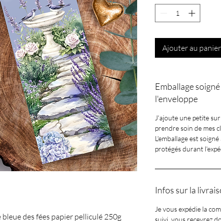
Ajouter au panier
Emballage soigné 
l'enveloppe
J'ajoute une petite sur
prendre soin de mes clie
L'emballage est soigné 
protégés durant l'expé
Infos sur la livrai
Je vous expédie la c
bleue des fées papier pelliculé 250g
suivi, vous recevrez d