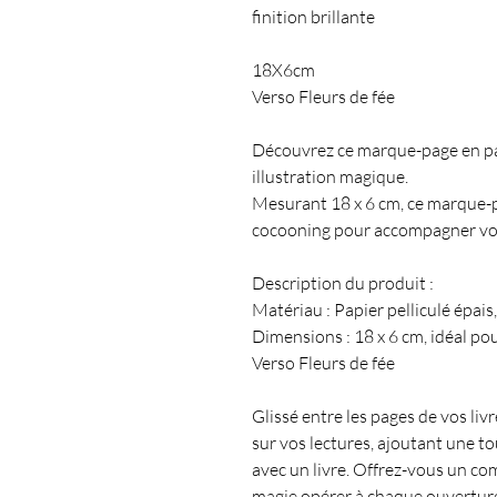
finition brillante
18X6cm
Verso Fleurs de fée
Découvrez ce marque-page en pap
illustration magique.
Mesurant 18 x 6 cm, ce marque-pa
cocooning pour accompagner vos 
Description du produit :
Matériau : Papier pelliculé épais
Dimensions : 18 x 6 cm, idéal pou
Verso Fleurs de fée
Glissé entre les pages de vos li
sur vos lectures, ajoutant une 
avec un livre. Offrez-vous un co
magie opérer à chaque ouverture