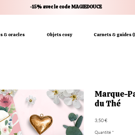
-15% avec le code MAGIEDOUCE
es & oracles
Objets cosy
Carnets & guides (
Marque-Pa
du Thé
Prix
3,50 €
Quantité
*