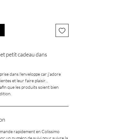
et petit cadeau dans
prise dans l'enveloppe car j'adore
ntes et leur faire plaisir...
afin que les produits soient bien
dition.
son
ommande rapidement en Colissimo
onc un numéro de suivi pour suivre la