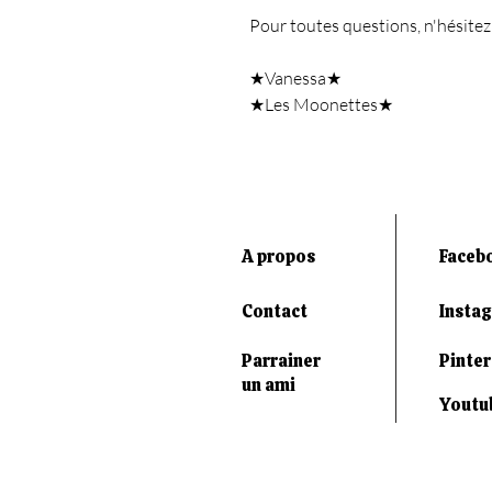
Pour toutes questions, n'hésitez
★Vanessa★
★Les Moonettes★
A propos
Faceb
Contact
Insta
Parrainer
Pinter
un ami
Youtu