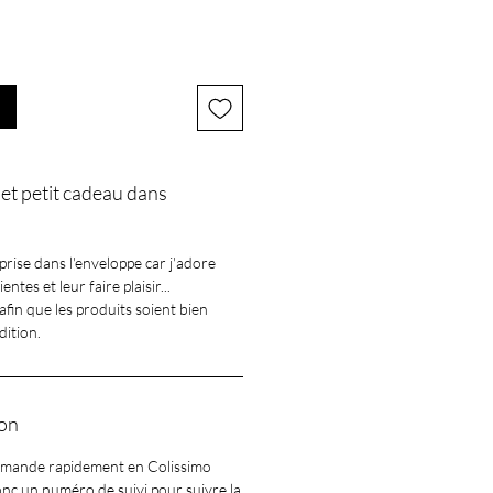
et petit cadeau dans
prise dans l'enveloppe car j'adore
ntes et leur faire plaisir...
afin que les produits soient bien
dition.
son
ommande rapidement en Colissimo
onc un numéro de suivi pour suivre la