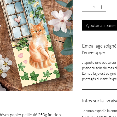
Ajouter au panier
Emballage soigné 
l'enveloppe
J'ajoute une petite sur
prendre soin de mes clie
L'emballage est soigné 
protégés durant l'expé
Infos sur la livrai
Je vous expédie la c
ves papier pelliculé 250g finition
suivi, vous recevrez d