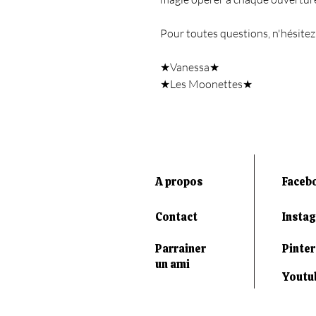
Pour toutes questions, n'hésitez
★Vanessa★
★Les Moonettes★
A propos
Faceb
Contact
Insta
Parrainer
Pinter
un ami
Youtu