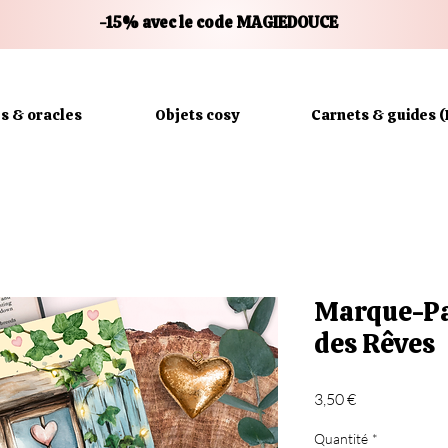
-15% avec le code MAGIEDOUCE
es & oracles
Objets cosy
Carnets & guides (
Marque-Pa
des Rêves
Prix
3,50 €
Quantité
*