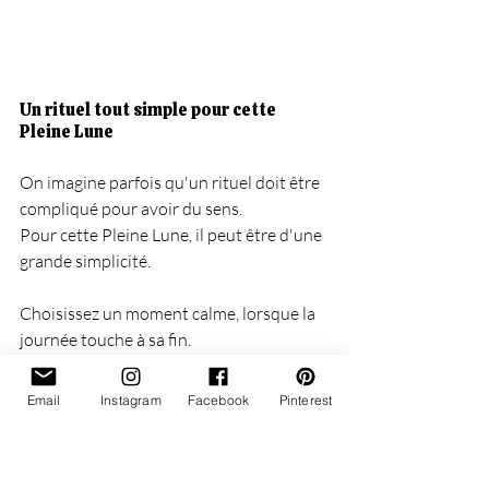
Un rituel tout simple pour cette 
Pleine Lune
On imagine parfois qu'un rituel doit être 
compliqué pour avoir du sens.
Pour cette Pleine Lune, il peut être d'une 
grande simplicité.
Choisissez un moment calme, lorsque la 
journée touche à sa fin.
Installez-vous avec votre carnet et 
prenez quelques minutes pour regarder 
Email
Instagram
Facebook
Pinterest
les derniers mois comme si vous 
feuilletiez un album de souvenirs.