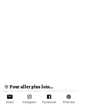
🌸 Pour aller plus loin…
Si cet article a éveillé en vous l’envie de 
lire davantage ce printemps, j’ai préparé 
Email
Instagram
Facebook
Pinterest
pour vous un petit cadeau.Un carnet 