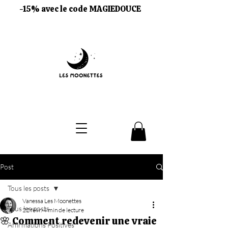
-15% avec le code MAGIEDOUCE
Post
Tous les posts
Vanessa Les Moonettes
Tous les posts
22 févr.
4 min de lecture
🌸 Comment redevenir une vraie
Affirmations Positives